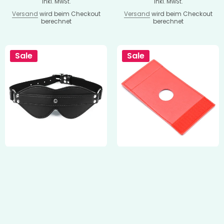
inkl. MwSt.
inkl. MwSt.
Versand
wird beim Checkout
Versand
wird beim Checkout
berechnet
berechnet
Sale
Sale
Blindfold Augenmaske mit fester
Strap On / Dildo Befestigung Rot
Schnalle Pu Strap
bequem am Boden
€34,95
-57%
€34,95
-57%
€14,95
€14,95
inkl. MwSt.
inkl. MwSt.