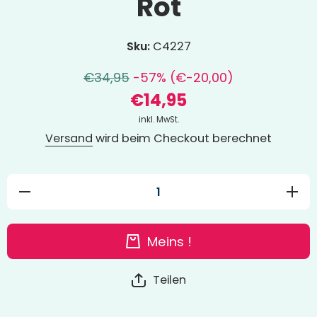
Rot
Sku:
C4227
€34,95
-57% (€-20,00)
€14,95
inkl. MwSt.
Versand
wird beim Checkout berechnet
Verringere
Erhöhe
die Menge
Menge 
für
Diamo
Diamond
Augenb
Augenbinde
Rot
Meins !
Rot
Teilen